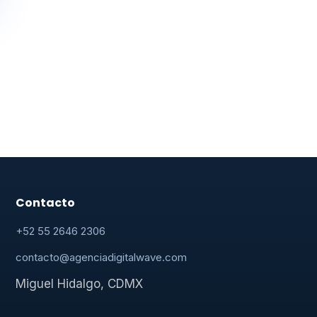
Contacto
+52 55 2646 2306
contacto@agenciadigitalwave.com
Miguel Hidalgo, CDMX