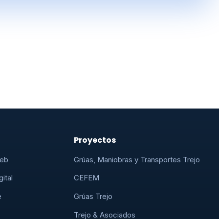
Proyectos
Web
Grúas, Maniobras y Transportes Trejo
ital
CEFEM
e
Grúas Trejo
Trejo & Asociados