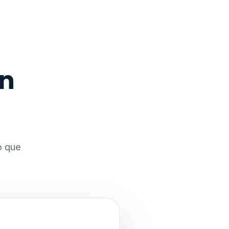
on
o que