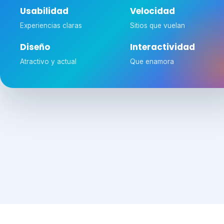
Usabilidad
Velocidad
Experiencias claras
Sitios que vuelan
Diseño
Interactividad
Atractivo y actual
Que enamora