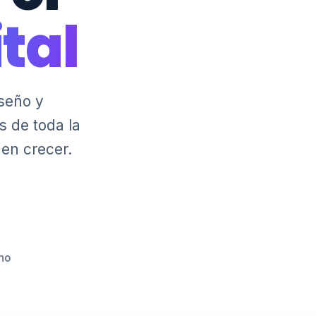
ital
seño y
 de toda la
 en crecer.
no