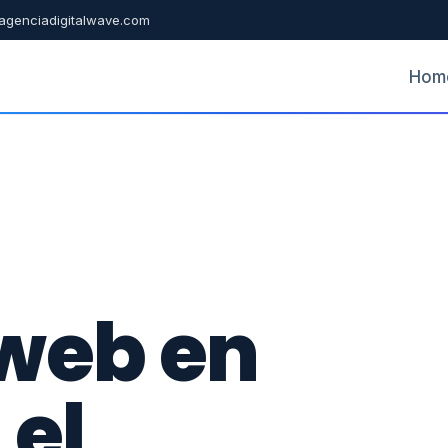
agenciadigitalwave.com
Hom
 web en
 el